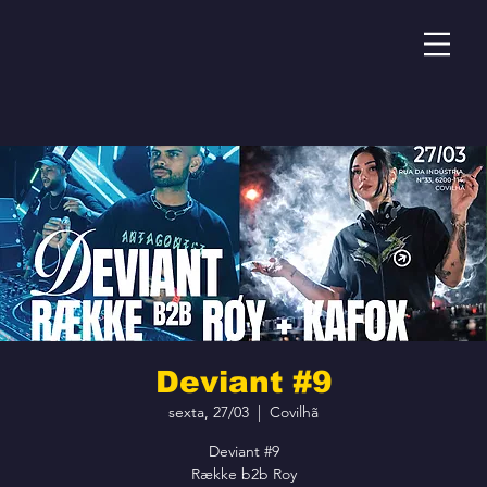
Deviant #9
sexta, 27/03
  |  
Covilhã
Deviant #9
Række b2b Roy